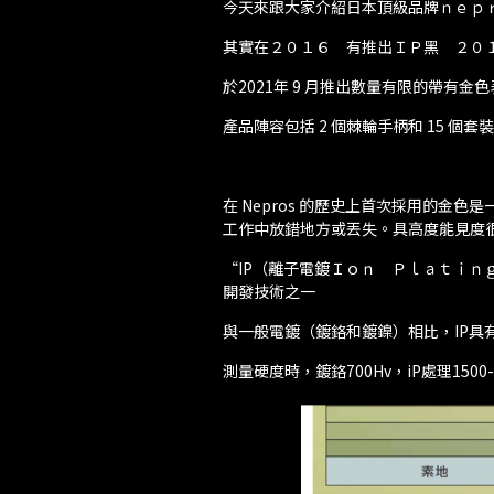
今天來跟大家介紹日本頂級品牌ｎｅｐｒｏ
其實在２０１６ 有推出ＩＰ黑 ２０
於2021年 9 月推出數量有限的帶有金色表面
產品陣容包括 2 個棘輪手柄和 15 個套裝
在 Nepros 的歷史上首次採用的金
工作中放錯地方或丟失。具高度能見度
“IP（離子電鍍Ｉｏｎ Ｐｌａｔｉｎｇ
開發技術之一
與一般電鍍（鍍鉻和鍍鎳）相比，IP具
測量硬度時，鍍鉻700Hv，iP處理1500-2