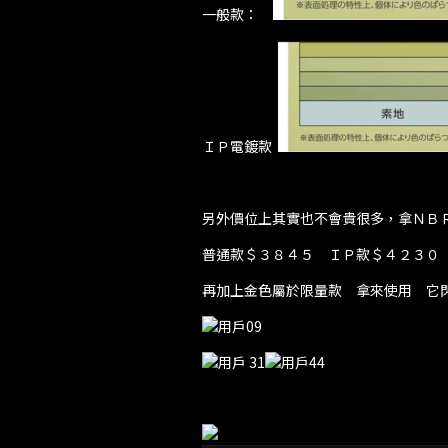
一般款：
ＩＰ電鍍款
另外價位上其實也不會貴很多，拿ＮＢ
普通款＄３８４５ ＩＰ款＄４２３０
再加上金色屬於限量款 拿來使用 它