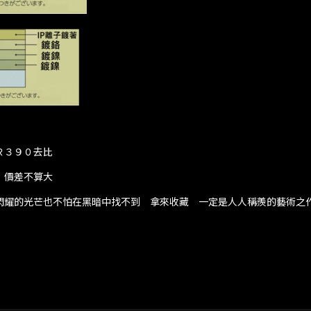
Ｒ３９０去比
 價差不算大
閃耀的光芒也不怕在黑暗中找不到 拿來收藏 一定是人人稱羨的藝術之