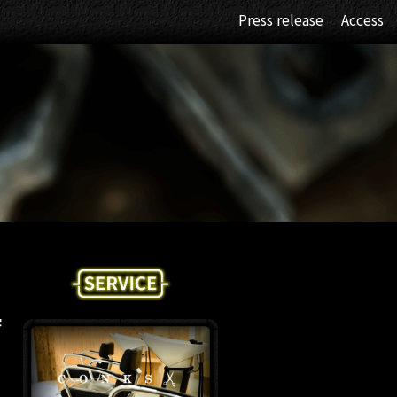
Press release
Access
具