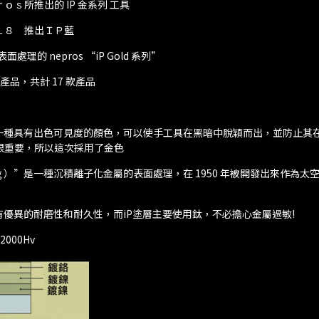
ｓ所推出的 IP 金系列 工具
１８ 推出ＩＰ藍
處理的 nepros “iP Gold 系列”
產品，共計 17 款產品
色是一種具有出色可見度的顏色，可以使手工具在黑暗中脫穎而出，並防止其
很重要，所以這次採用了金色
）”是一種沉積離子化金屬的表面處理，在 1950 年被開發出來作為太
有優異的耐磨性和耐久性，而iP塗層主要使用鈦，不必擔心金屬過敏!
000Hv