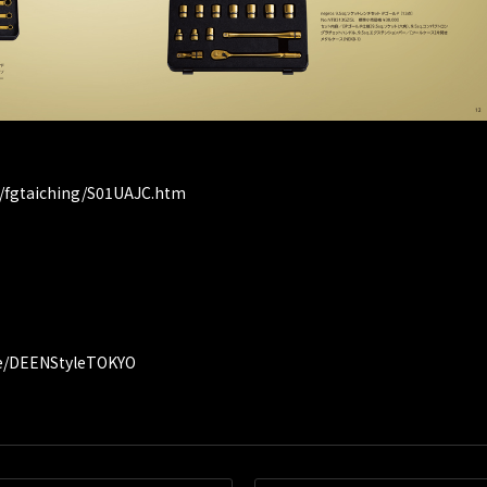
w/fgtaiching/S01UAJC.htm
.ee/DEENStyleTOKYO