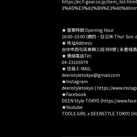
https://ec.f-gear.co.jp/item_li
3%AD%E3%82%B9%E3%80%80nm
★ 營業時間 Opening Hour
16:00-23:00 (週四、日公休 Thur. Sun. da
★ 地址Address:
台中市西屯區東興三段389號 ( 永豐棧酒
★ 連絡電話Tel:
04-23105979
★ 信箱 E-MAIL:
deenstyletokyo@gmail.com
★Instagram
deenstyletokyo ( https://www.insta
★Facebook
DEEN Style TOKYO (https://www.fac
★Youtube
TOOLS GIRL x DEENSTYLE TOKYO (h