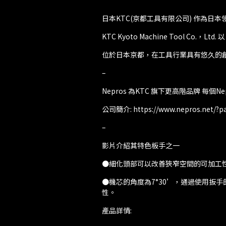
日本KTC(京都工具有限公司) 作為日
KTC Kyoto Machine Tool 
位於日本京都，在工具行業具有悠久的
–
Nepros 為KTC 旗下更高階品牌 
公司簡介:
https://www.nepros.net/?
–
影片介紹其特色板手之一
●細化頭部可以改善狹窄空間的可加工
●機芯的角度為7°30’，通過使用扳
性。
產品詳情: