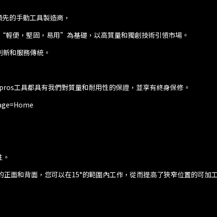
本領先的手動工具製造商，
Co.，Ltd. 以“輕便，堅固，易用”為基礎，以高質量和獨創技術引領市場。
創新和服務傳統。
每個Nepros工具都具有我們對質量和耐用性的保證，並享有終身保修。
page=Home
性。
手的正面和背面，您可以在15°的範圍內工作，從而提高了狹窄位置的可加