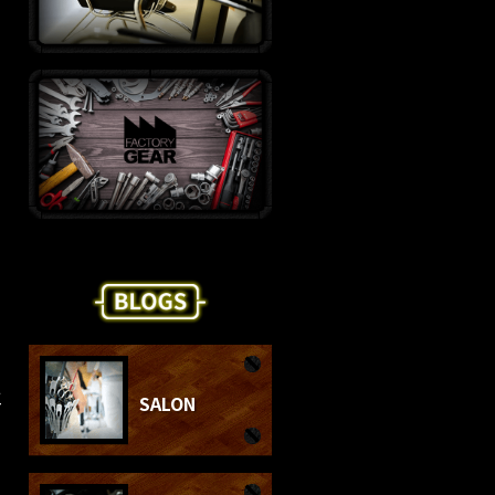
工
SALON