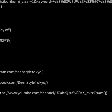
st.html?siborikomi_clear=1&keyword=%E3%83%8D%E3%83%97%E3%8
1-
y off)
店附近)
gram.com/deenstyletokyo )
ebook.com/DeenStyleTokyo/)
ttps://www.youtube.com/channel/UC4brQ2uY5GDsX_c5rzC94mQ)